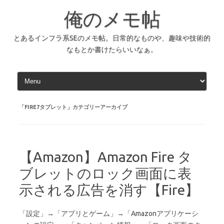
コ
ン
俺のメモ帖
テ
ン
ツ
へ
とあるインフラ系SEのメモ帖。日常的なものや、趣味や技術的
ス
なもとか書けたらいいなぁ。
キ
ッ
プ
「
FIRE7タブレット
」カテゴリーアーカイブ
【Amazon】Amazon Fire タ
ブレットのロック画面に表
示される広告を消す【Fire】
「設定」→「アプリとゲーム」→「Amazonアプリケーシ