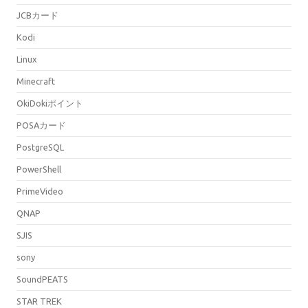
JCBカード
Kodi
Linux
Minecraft
OkiDokiポイント
POSAカード
PostgreSQL
PowerShell
PrimeVideo
QNAP
SJIS
sony
SoundPEATS
STAR TREK