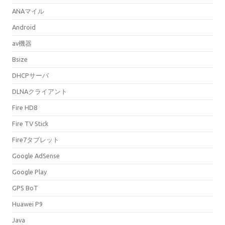
ANAマイル
Android
av機器
Bsize
DHCPサーバ
DLNAクライアント
Fire HD8
Fire TV Stick
Fire7タブレット
Google AdSense
Google Play
GPS BoT
Huawei P9
Java