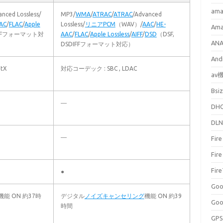
ama
anced Lossless/
MP3/
WMA
/
ATRAC
/
ATRAC
/Advanced
AC
/
FLAC
/
Apple
Lossless/
リニアPCM
（WAV）/
AAC
/
HE-
Am
DIFFフォーマット対
AAC
/
FLAC
/
Apple Lossless
/
AIFF
/
DSD
（DSF,
AN
DSDIFFフォーマット対応）
And
tX
対応コーデック : SBC , LDAC
av
Bsi
―
DH
DL
―
Fir
Fire
Fi
●
Goo
機能 ON 約37時
デジタル
ノイズキャンセリング
機能 ON 約39
Goo
時間
GPS