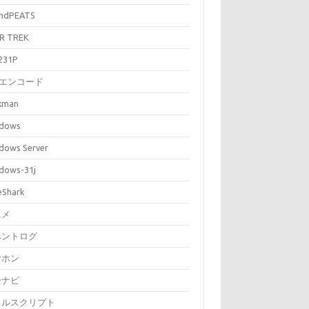
ndPEATS
R TREK
231P
Lエンコード
kman
dows
dows Server
dows-31j
eShark
ニメ
ベントログ
ヤホン
ーナビ
ェルスクリプト