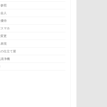
字参照
社会人
主優待
安スマホ
種変更
規表現
様の仕立て屋
気清浄機
作