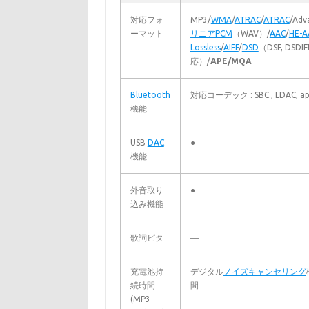
対応フォ
MP3/
WMA
/
ATRAC
/
ATRAC
/Adv
ーマット
リニアPCM
（WAV）/
AAC
/
HE-A
Lossless
/
AIFF
/
DSD
（DSF, DS
応）/
APE/MQA
Bluetooth
対応コーデック : SBC , LDAC, ap
機能
USB
DAC
●
機能
外音取り
●
込み機能
歌詞ピタ
―
充電池持
デジタル
ノイズキャンセリング
続時間
間
(MP3