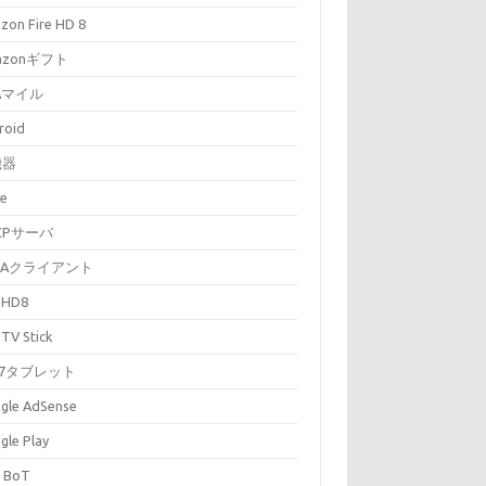
zon Fire HD 8
azonギフト
Aマイル
roid
機器
ze
CPサーバ
NAクライアント
e HD8
 TV Stick
re7タブレット
gle AdSense
gle Play
 BoT