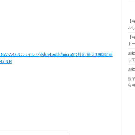
【Am
ル
【Am
ト
Bs
-A45 N : ハイレゾ/Bluetooth/microSD対応 最大39時間連
し
 N N
Bs
親子
らA