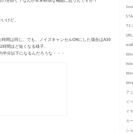
るのを防ぐ？なんか本末転倒な機能に思うんですが？
Sou
STA
いいけど。
TS-
UR
時間は同じ。でも、ノイズキャンセルONにした場合はA30
wal
2時間ほど短くなる様子。
と約半分以下になるんだろうな・・・
Win
Win
Win
Wir
ア
イ
イ
カ
シ