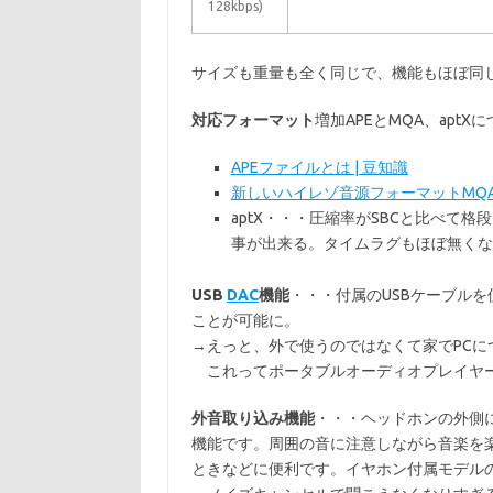
128kbps)
サイズも重量も全く同じで、機能もほぼ同
対応フォーマット
増加APEとMQA、apt
APEファイルとは | 豆知識
新しいハイレゾ音源フォーマットMQAとは？
aptX・・・圧縮率がSBCと比べて
事が出来る。タイムラグもほぼ無くな
USB
DAC
機能
・・・付属のUSBケーブル
ことが可能に。
→えっと、外で使うのではなくて家でPCに
これってポータブルオーディオプレイヤ
外音取り込み機能
・・・ヘッドホンの外側
機能です。周囲の音に注意しながら音楽を
ときなどに便利です。イヤホン付属モデル