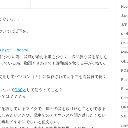
Hua
Jav
じですな。。。
JC
Xについては以下を。
Kod
Lin
 – boomil
Min
格段に少ない為、音域が消える事も少なく、高品質な音を楽しむ
Ok
っている為、動画と合わせても違和感を覚える事が少ない。
PO
を使用してパソコン（＊）に保存されている曲を高音質で聴く
Pos
Pow
つないで
DAC
として使うってこと？
ーでは？？？ｗ
Pri
QN
に配置しているマイクで、周囲の音を取り込むことができる
楽しみたいときや、電車でのアナウンスを聞き逃したくない
SJIS
の専用イヤホンでないと使えない。
son