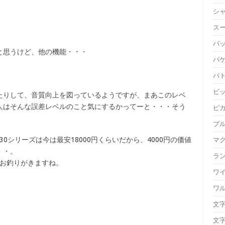
。
シ
ス
バ
と思うけど、他の機能・・・
パ
パ
ビ
たりして、音質向上を図っているようですが、まあこのレベ
人はそんな誤差レベルのこと気にするかってーと・・・そう
ピ
ブ
30シリーズは今は最安18000円くらいだから、4000円の価値
マ
・・。
ラ
お釣りがきますね。
ワ
ワ
文
文