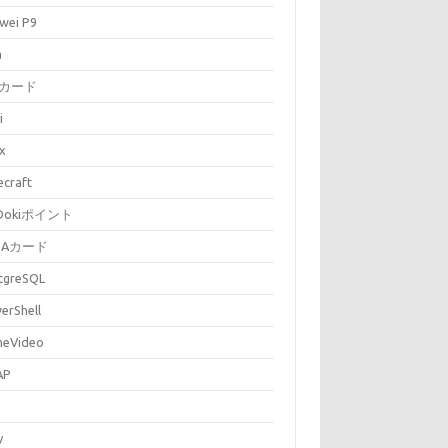
wei P9
a
Bカード
i
ux
ecraft
iDokiポイント
SAカード
tgreSQL
erShell
meVideo
AP
y