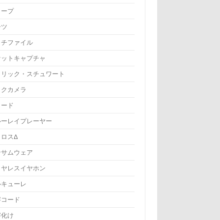
ャープ
ーツ
ッチファイル
ケットキャプチャ
トリック・スチュワート
ックカメラ
カード
ルーレイプレーヤー
クロスΔ
ンサムウェア
イヤレスイヤホン
ルキューレ
字コード
字化け