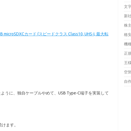
文
新
株
GB microSDXCカード (スピードクラス Class10, UHS-I, 最大転
格
機
正
王
空
自
うに、独自ケーブルやめて、USB Type-C端子を実装して
続けます。