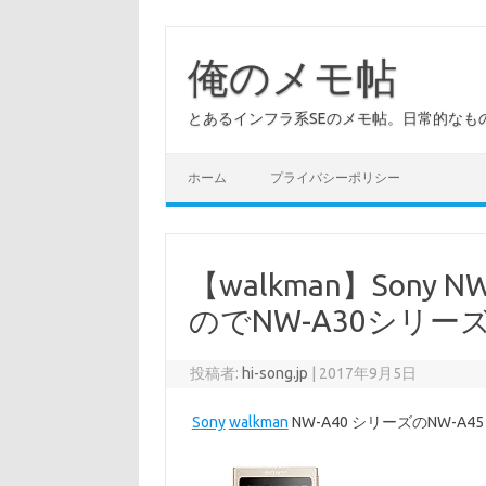
コ
ン
テ
俺のメモ帖
ン
ツ
へ
とあるインフラ系SEのメモ帖。日常的なも
ス
キ
ッ
プ
ホーム
プライバシーポリシー
【walkman】Sony
のでNW-A30シリー
投稿者:
hi-song.jp
|
2017年9月5日
Sony
walkman
NW-A40 シリーズのNW-