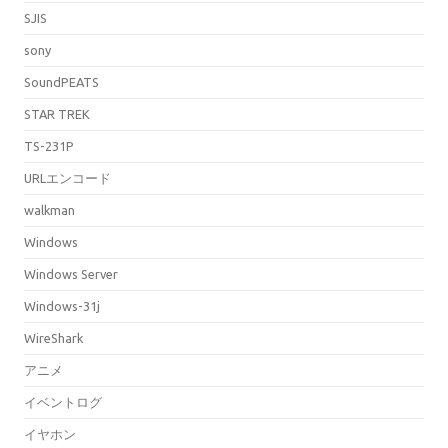
SJIS
sony
SoundPEATS
STAR TREK
TS-231P
URLエンコード
walkman
Windows
Windows Server
Windows-31j
WireShark
アニメ
イベントログ
イヤホン