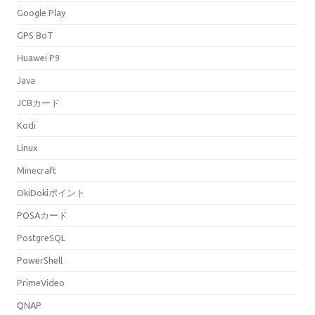
Google Play
GPS BoT
Huawei P9
Java
JCBカード
Kodi
Linux
Minecraft
OkiDokiポイント
POSAカード
PostgreSQL
PowerShell
PrimeVideo
QNAP